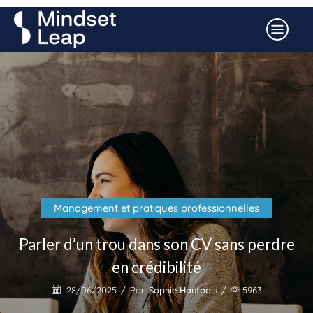
Management et pratiques professionnelles
Parler d’un trou dans son CV sans perdre
en crédibilité
28/06/2025
/
Par
Sophie Hautbois
/
5963