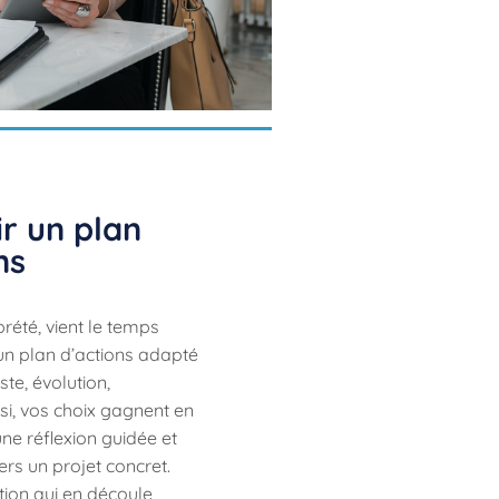
ir un plan
ns
prété, vient le temps
un plan d’actions adapté
te, évolution,
si, vos choix gagnent en
ne réflexion guidée et
rs un projet concret.
ation qui en découle