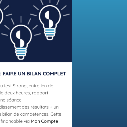
: FAIRE UN BILAN COMPLET
u test Strong, entretien de
de deux heures, rapport
une séance
issement des résultats + un
 bilan de compétences. Cette
 finançable via
Mon Compte