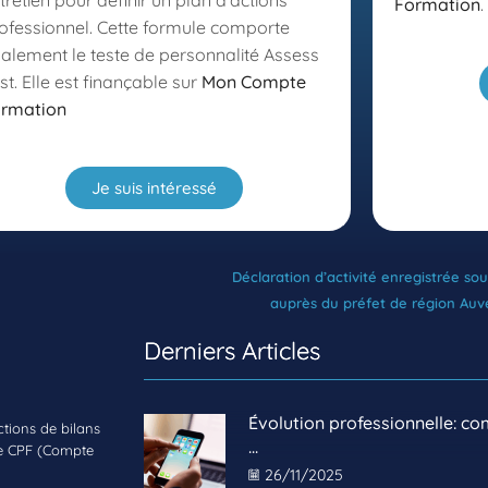
tretien pour définir un plan d’actions
Formation
.
ofessionnel. Cette formule comporte
alement le teste de personnalité Assess
rst. Elle est finançable sur
Mon Compte
ormation
Je suis intéressé
Déclaration d’activité enregistrée s
auprès du préfet de région Au
Derniers Articles
Évolution professionnelle: co
tions de bilans
...
re CPF (Compte
26/11/2025