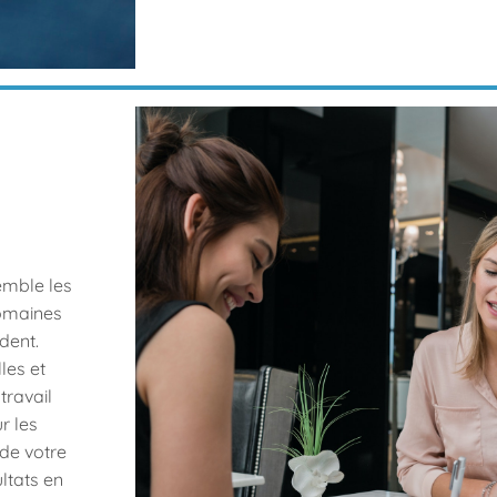
emble les
domaines
dent.
les et
travail
r les
 de votre
ltats en