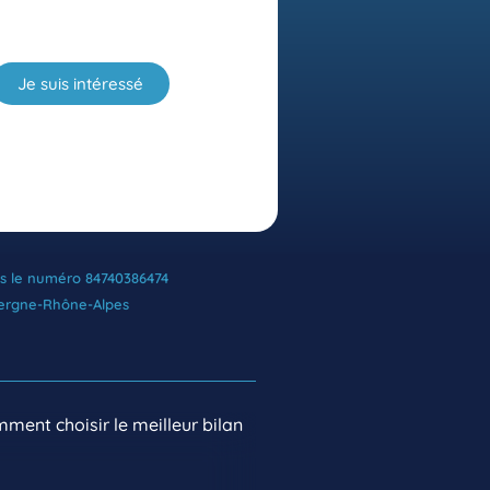
Je suis intéressé
ous le numéro 84740386474
vergne-Rhône-Alpes
mment choisir le meilleur bilan