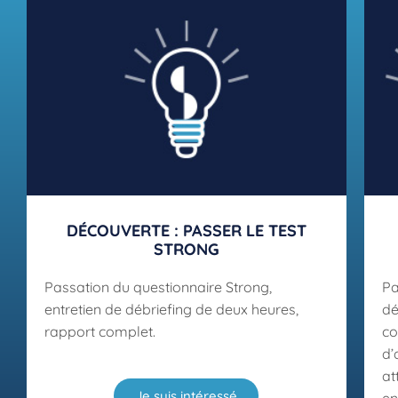
DÉCOUVERTE : PASSER LE TEST
STRONG
Passation du questionnaire Strong,
Pa
entretien de débriefing de deux heures,
dé
rapport complet.
co
d’
at
Je suis intéressé