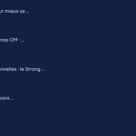
 mieux se ...
e CPF : ...
elles : le Strong ...
ans ...