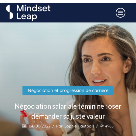
Négociation et progression de carrière
Négociation salariale féminine : oser
demander sa juste valeur
04/01/2022
/
Par
Sophie Hautbois
/
4965